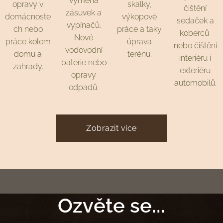
výměna
opravy v
skalky,
čištění
zásuvek a
domácnoste
výkopové
sedaček a
vypínačů.
ch nebo
práce a taky
koberců
Nové
práce kolem
úprava
nebo čištění
vodovodní
domu a
terénu.
interiéru i
baterie nebo
zahrady.
exteriéru
opravy
automobilů.
odpadů.
Zobrazit více
Ozvěte se...