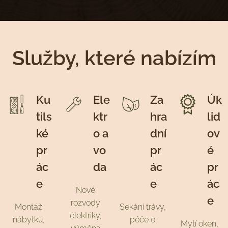
Služby, které nabízím
Ku
Ele
Za
Úk
tils
ktr
hra
lid
ké
o a
dní
ov
pr
vo
pr
é
ác
da
ác
pr
e
e
ác
Nové
e
rozvody
Montáž
Sekání trávy,
elektriky,
nábytku,
péče o
Mytí oken,